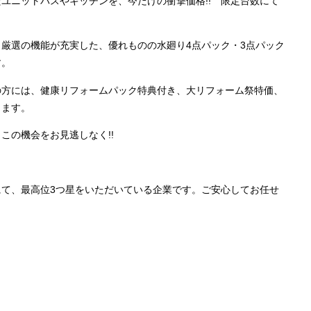
たユニットバスやキッチンを、今だけの衝撃価格
!!
限定台数にて
ロ厳選の機能が充実した、優れものの水廻り
4
点パック・
3
点パック
す。
の方には、健康リフォームパック特典付き、大リフォーム祭特価、
します。
、この機会をお見逃しなく
!!
て、最高位3つ星をいただいている企業です。ご安心してお任せ