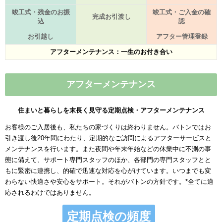
竣工式・残金のお振
竣工式・ご入金の確
完成お引渡し
込
認
お引越し
アフター管理登録
アフターメンテナンス：一生のお付き合い
アフターメンテナンス
住まいと暮らしを末長く見守る定期点検・アフターメンテナンス
お客様のご入居後も、私たちの家づくりは終わりません。バトンではお
引き渡し後20年間にわたり、定期的なご訪問によるアフターサービスと
メンテナンスを行います。また夜間や年末年始などの休業中に不測の事
態に備えて、サポート専門スタッフのほか、各部門の専門スタッフとと
もに緊密に連携し、的確で迅速な対応を心がけています。いつまでも変
わらない快適さや安心をサポート。それがバトンの方針です。*全てに適
応されるわけではありません。
定期点検の頻度