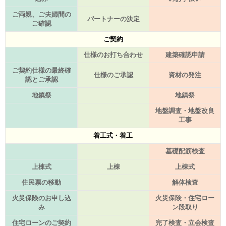
ご両親、ご夫婦間の
パートナーの決定
ご確認
ご契約
仕様のお打ち合わせ
建築確認申請
ご契約仕様の最終確
仕様のご承認
資材の発注
認とご承認
地鎮祭
地鎮祭
地盤調査・地盤改良
工事
着工式・着工
基礎配筋検査
上棟式
上棟
上棟式
住民票の移動
解体検査
火災保険のお申し込
火災保険・住宅ロー
み
ン段取り
住宅ローンのご契約
完了検査・立会検査